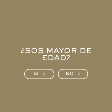
NUESTROS
¿SOS MAYOR DE
EDAD?
ESPUMANTES
SI
NO
DANTE ROBINO
CONOCÉ MÁS