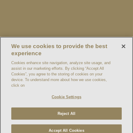
restaurant
visitas
prensa
términos y condiciones
We use cookies to provide the best
política de Privacidad
experience
consumo Responsable
Cookies enhance site navigation, analyze site usage, and
assist in our marketing efforts. By clicking “Accept All
información oficial de la compañía
Cookies”, you agree to the storing of cookies on your
device. To understand more about how we use cookies,
contacto
click on
Cookie Settings
Reject All
Beber con moderación. Prohibida su venta a menores de 18 años. No compartir
este contenido con menores.© Bodega Dante Robino.Todos los derechos
Accept All Cookies
reservados.